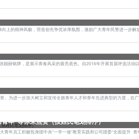
向上的精神风貌，营造创先争优浓厚氛围，激励广大青年民警进一步解放
靓丽铭牌，是展示青春风采的最亮底色。自2016年开展首届评选活动
荣誉。为进一步加大树立和宣传全旗青年人才和青年先进典型的力度，在
出青年”等你来点赞（按姓氏笔划排序）
年员工积极投身团中央“一学一做”教育实践和公司团委“全面提升 青年先