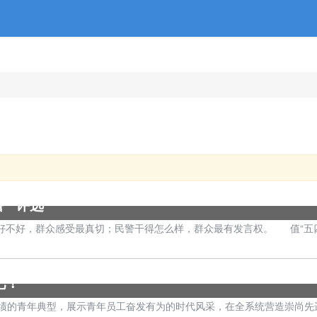
” 评选
好不好，群众感受最真切；民警干得怎么样，群众最有发言权。 值“五四
吧！
的青年典型，展示青年员工奋发有为的时代风采，在全系统营造崇尚先