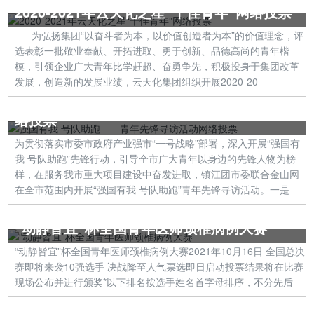
2020-2021年云天化之星“十佳青年”网络投票
为弘扬集团“以奋斗者为本，以价值创造者为本”的价值理念，评
选表彰一批敬业奉献、开拓进取、勇于创新、品德高尚的青年楷
模，引领企业广大青年比学赶超、奋勇争先，积极投身于集团改革
发展，创造新的发展业绩，云天化集团组织开展2020-20
强国有我 号队助跑——青年先锋寻访活动网
络投票
为贯彻落实市委市政府产业强市“一号战略”部署，深入开展“强国有
我 号队助跑”先锋行动，引导全市广大青年以身边的先锋人物为榜
样，在服务我市重大项目建设中奋发进取，镇江团市委联合金山网
在全市范围内开展“强国有我 号队助跑”青年先锋寻访活动。一是
“动静皆宜”杯全国青年医师颈椎病例大赛
“动静皆宜”杯全国青年医师颈椎病例大赛2021年10月16日 全国总决
赛即将来袭10强选手 决战降至人气票选即日启动投票结果将在比赛
现场公布并进行颁奖*以下排名按选手姓名首字母排序，不分先后
桂平市人民医院2021年“中国医师节”优秀青年