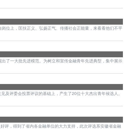
在各自岗位上，匡扶正义、弘扬正气、传播社会正能量，来看看他们不平
现出了一大批先进模范。为树立和宣传金融青年先进典型，集中展示
见及评委会投票评议的基础上，产生了20位十大杰出青年候选人。
广泛好评，得到了省内各金融单位的大力支持，此次评选系安徽省金融